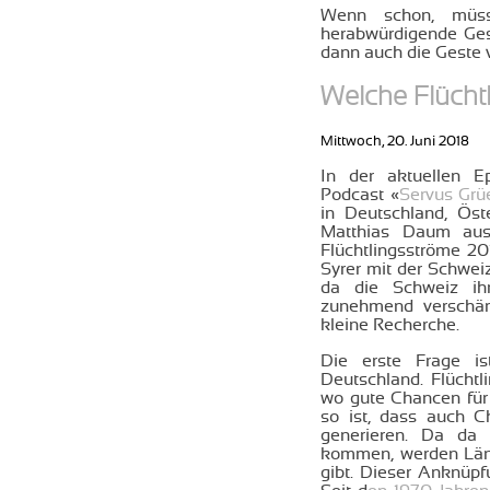
Wenn schon, müss
herabwürdigende Ges
dann auch die Geste 
Welche Flüchtl
Mittwoch, 20. Juni 2018
In der aktuellen E
Podcast «
Servus Grü
in Deutschland, Öst
Matthias Daum aus
Flüchtlingsströme 20
Syrer mit der Schwe
da die Schweiz ih
zunehmend verschärf
kleine Recherche.
Die erste Frage is
Deutschland. Flüchtl
wo gute Chancen für 
so ist, dass auch 
generieren. Da da 
kommen, werden Län
gibt. Dieser Anknüpf