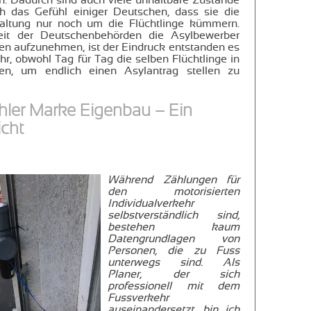
n. Dadurch sind auch viele unhaltbare Zustände
h das Gefühl einiger Deutschen, dass sie die
altung nur noch um die Flüchtlinge kümmern.
eit der Deutschenbehörden die Asylbewerber
ren aufzunehmen, ist der Eindruck entstanden es
, obwohl Tag für Tag die selben Flüchtlinge in
en, um endlich einen Asylantrag stellen zu
ler Marke Eigenbau – Ein
icht
Während Zählungen für
den motorisierten
Individualverkehr
selbstverständlich sind,
bestehen kaum
Datengrundlagen von
Personen, die zu Fuss
unterwegs sind. Als
Planer, der sich
professionell mit dem
Fussverkehr
auseinandersetzt, bin ich