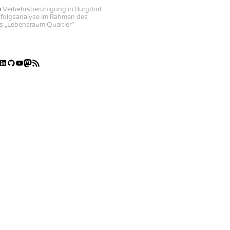
u
Verkehrsberuhigung in Burgdorf
Erfolgsanalyse im Rahmen des
es „Lebensraum Quartier“
ook
er
stagram
LinkedIn
GitHub
YouTube
Mastodon
RSS-Feed