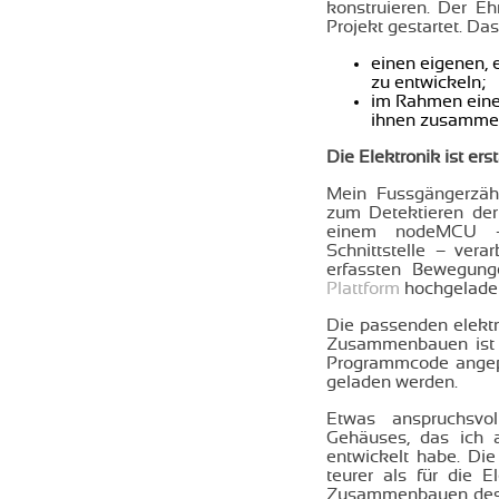
konstruieren. Der E
Projekt gestartet. Das
einen eigenen,
zu entwickeln;
im Rahmen eines
ihnen zusammen 
Die Elektronik ist ers
Mein Fussgängerzähl
zum Detektieren de
einem nodeMCU –
Schnittstelle – verar
erfassten Bewegu
Plattform
hochgelade
Die passenden elektro
Zusammenbauen ist e
Programmcode angep
geladen werden.
Etwas anspruchsvol
Gehäuses, das ich 
entwickelt habe. Die
teurer als für die E
Zusammenbauen des 