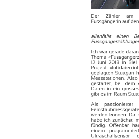
Der Zähler am F
Fussgängerin auf dem
allenfalls einen 
Fussgängerzählungen 
Ich war gerade dara
Thema «Fussgängerzä
12 Juni 2018 in Biel
Projekt «luftdaten.i
geplagten Stuttgart 
Messstationen. Also h
gestartet, bei dem
Daten in ein grosse
gibt es im Raum Stut
Als passionierter
Feinstaubmessgerät
werden können. Da m
habe ich zunächst i
fündig. Offenbar ka
einem programmierb
Ultraschallsensor 