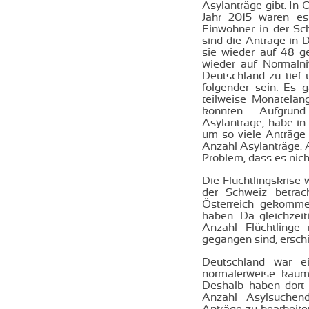
Asylanträge gibt. In 
Jahr 2015 waren es
Einwohner in der Sc
sind die Anträge in 
sie wieder auf 48 
wieder auf Normalni
Deutschland zu tief 
folgender sein: Es 
teilweise Monatelang
konnten. Aufgrun
Asylanträge, habe in
um so viele Anträge
Anzahl Asylanträge. A
Problem, dass es nich
Die Flüchtlingskrise 
der Schweiz betrac
Österreich gekommen
haben. Da gleichzeit
Anzahl Flüchtlinge
gegangen sind, erschie
Deutschland war ei
normalerweise kaum 
Deshalb haben dort 
Anzahl Asylsuchen