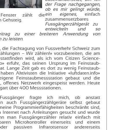
der Frage nachgegangen,
ob es mir gelingt würde,
ein eigenes,
einfach
enster zählt die
zusammensetzbares
 Gehsteig.
Fussgängerzählgerät zu
entwickeln und so
Beitrag zu einer breiteren Anwendung von
zu leisten.
n, die Fachtagung von Fussverkehr Schweiz zum
hlungen – Wir zählen!» vorzubereiten, die am
 stattfinden wird, als ich vom Citizen Science-
nfo» erfuhr, das seinen Ursprung im Feinstaub-
hat. Lange Zeit gab es dort zu wenig Feinstaub-
aben Aktivisten die Initiative «luftdaten.info»
 eigene Feinstaubmessstation gebaut und die
s, offenes Netzwerk eingespeist werden. Heute
tgart über 400 Messstationen.
 Fussgänger fragte ich mich, ob anstatt
en auch Fussgängerzählgeräte selbst gebaut
eine Programmierfähigkeiten beschränkt sind,
m Internet nach Anleitungen gesucht und wurde
nn man Fussgängerzähler relativ einfach mit
aren Microkontroller einerseits und einem
oder passiven Infrarotsensor andererseits