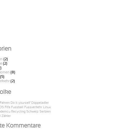
rien
in
(2)
e
(2)
)
tionen
(8)
(5)
rkehr
(2)
olke
Fahren
Do It yourself
Doppeladler
yOS
Fifa
Fussball
Fussverkehr
Linux
odemcu
Recycling
Schweiz
Serbien
M
Zähler
te Kommentare