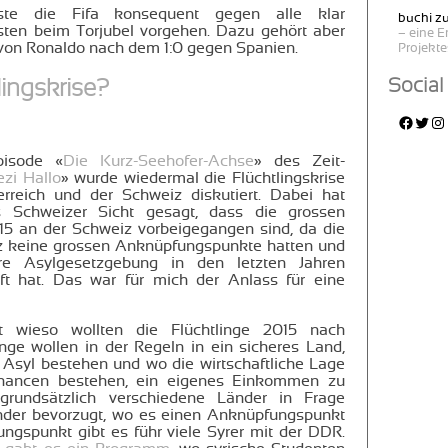
te die Fifa konsequent gegen alle klar
buchi
z
ten beim Torjubel vorgehen. Dazu gehört aber
– eine 
von Ronaldo nach dem 1:0 gegen Spanien.
Projekt
Social
ingskrise?
Faceb
Twitt
In
pisode «
Die Kurz-Seehofer-Achse
» des Zeit-
ezi Hallo
» wurde wiedermal die Flüchtlingskrise
erreich und der Schweiz diskutiert. Dabei hat
 Schweizer Sicht gesagt, dass die grossen
15 an der Schweiz vorbeigegangen sind, da die
iz keine grossen Anknüpfungspunkte hatten und
re Asylgesetzgebung in den letzten Jahren
t hat. Das war für mich der Anlass für eine
t wieso wollten die Flüchtlinge 2015 nach
inge wollen in der Regeln in ein sicheres Land,
Asyl bestehen und wo die wirtschaftliche Lage
Chancen bestehen, ein eigenes Einkommen zu
grundsätzlich verschiedene Länder in Frage
der bevorzugt, wo es einen Anknüpfungspunkt
ungspunkt gibt es führ viele Syrer mit der DDR.