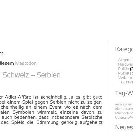
Katego
22
Allgeme
 diesem
Mastodon
Hardwar
Politik
(2
Publika
 Schweiz – Serbien
Verkehr
Fussve
Tag-W
 Adler-Affäre ist scheinheilig. Ja es gibt gute
ei einem Spiel gegen Serbien nicht zu zeigen.
autonomes 
 scheinheilig an einem Event, wo es nach dem
elementar
onalen Symbolen wimmelt, einzelne davon zu
Macbook
n
te auch bedenken, dass insbesondere Serbische
Ubidots
W
d des Spiels die Stimmung gehörig aufgeheizt
Neues