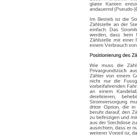
glatte Kanten ents
andauernd (Pseudo-
Im Betrieb ist die S
Zählstelle an der St
einfach. Das Strom
werden, dass kein 
Zählstelle mit einer
einem Verbrauch von
Positionierung des Zä
Wie muss die Zähls
Privatgrundstück a
Zähler von einem Ge
nicht nur die Fuss
vorbeifahrenden Fahr
an einem Kandelab
detektieren, behe
Stromversorgung mu
dritte Option, die i
beruht darauf, den Z
zu befestigen und mi
aus der Steckdose zu 
ausrichten, dass er 
weiterer Vorteil ist,