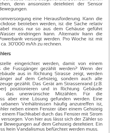
tehen, denn ansonsten detektiert der Sensor
)Bewegungen.
tromversorgung eine Herausforderung. Kann die
eckdose betrieben werden, ist die Sache relativ
kabel muss nur so aus dem Gehäuse geführt
Wasser eindringen kann. Alternativ kann die
 Powerbank versorgt werden. Pro Woche ist mit
 ca. 30’000 mAh zu rechnen.
hlers
telle eingerichtet werden, damit von einem
us die Fussgänger gezählt werden? Wenn der
bäude aus in Richtung Strasse zeigt, werden
gänger auf dem Gehsteig, sondern auch alle
zeuge gezählt. Das Gerät am Strassenrand (z.B.
er) positionieren und in Richtung Gebäude
bt das unerwünschte Mitzählen. Für die
ss aber eine Lösung gefunden werden. Eine
n urbanen Verhältnissen häufig anzutreffen ist,
ähler neben einem Fenster über einem Gehsteig
t einem Flachkabel durch das Fenster mit Strom
versorgen. Von hier aus lässt sich der Zähler so
nur Bewegungen auf dem Gehsteig detektiert. Ein
 dass kein Vandalismus befürchtet werden muss.