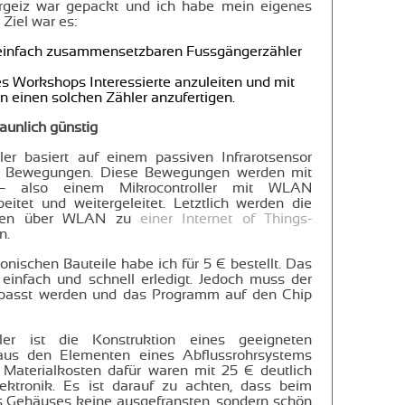
hrgeiz war gepackt und ich habe mein eigenes
 Ziel war es:
 einfach zusammensetzbaren Fussgängerzähler
 Workshops Interessierte anzuleiten und mit
einen solchen Zähler anzufertigen.
taunlich günstig
er basiert auf einem passiven Infrarotsensor
r Bewegungen. Diese Bewegungen werden mit
 also einem Mikrocontroller mit WLAN
beitet und weitergeleitet. Letztlich werden die
ngen über WLAN zu
einer Internet of Things-
n.
nischen Bauteile habe ich für 5 € bestellt. Das
infach und schnell erledigt. Jedoch muss der
asst werden und das Programm auf den Chip
ler ist die Konstruktion eines geeigneten
aus den Elementen eines Abflussrohrsystems
 Materialkosten dafür waren mit 25 € deutlich
lektronik. Es ist darauf zu achten, dass beim
Gehäuses keine ausgefransten, sondern schön