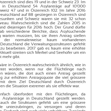
Österreich sind dies 19 und in der Schweiz 23. Im
 in Deutschland 54 Asylanträge auf 10’000
hweiz 47 und in Österreich 102. Im Jahre 2016
Deutschland auf 88 gestiegen in Österreich sind
gesunken und Schweiz waren sie mit 32 schon
veau. Wahrscheinlich sind die Zahlen 2015 in
und diejenigen für 2016 hoch. Der Grund dürfte
gab verschiedene Berichte, dass Asylsuchende
 warten mussten, bis sie ihren Antrag stellen
d der normalerweise kaum vorhandenen
 Deutschland die Verwaltungsstrukturen gefehlt
 zu bearbeiten. 2017 gab es kaum eine erhöhte
ktuell streiten sich Merkel und Seehofer um ein
t mehr gibt.
wäre in Österreich wahrscheinlich ähnlich, wie in
htet worden, wenn nur die Flüchtlinge nach
 wären, die dort auch einen Antrag gestellt
ig zur erhöhten Antragsquote die viel grössere
 mit dem Ziel Deutschland durch Österreich
n die Situation extremer als sie effektiv war.
nfach überfordert mit den Flüchtlingen, da
Asylanträge in Deutschland gestellt werden.
auch die Strukturen gefehlt um eine grössere
de unterzubringen, zu versorgen und deren