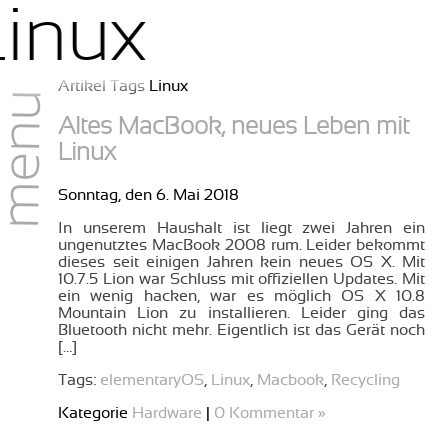
inux
Artikel Tags Linux
menu
Altes MacBook, neues Leben mit
Linux
Sonntag, den 6. Mai 2018
In unserem Haushalt ist liegt zwei Jahren ein
ungenutztes MacBook 2008 rum. Leider bekommt
dieses seit einigen Jahren kein neues OS X. Mit
10.7.5 Lion war Schluss mit offiziellen Updates. Mit
ein wenig hacken, war es möglich OS X 10.8
Mountain Lion zu installieren. Leider ging das
Bluetooth nicht mehr. Eigentlich ist das Gerät noch
[…]
Tags:
elementaryOS
,
Linux
,
Macbook
,
Recycling
Kategorie
Hardware
|
0 Kommentar »