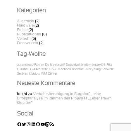
Kategorien
Allgemein
(2)
Hardware
(2)
Politik
(2)
Publikationen
(8)
Verkehr
(5)
Fussverkehr
(2)
Tag-Wolke
autonomes Fahren
Do It yourself
Doppeladler
elementaryOS
Fifa
Fussball
Fussverkehr
Linux
Macbook
nodemcu
Recycling
Schweiz
Serbien
Ubidots
WM
Zähler
Neueste Kommentare
buchi
zu
Verkehrsberuhigung in Burgdorf – eine
Erfolgsanalyse im Rahmen des Projektes „Lebensraum
Quartier“
Social
Facebook
Twitter
Instagram
LinkedIn
GitHub
YouTube
Mastodon
RSS-Feed