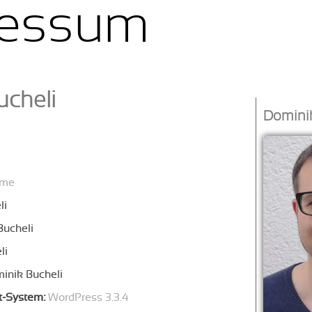
essum
ucheli
Dominik
 me
li
Bucheli
li
inik Bucheli
-System:
WordPress 3.3.4