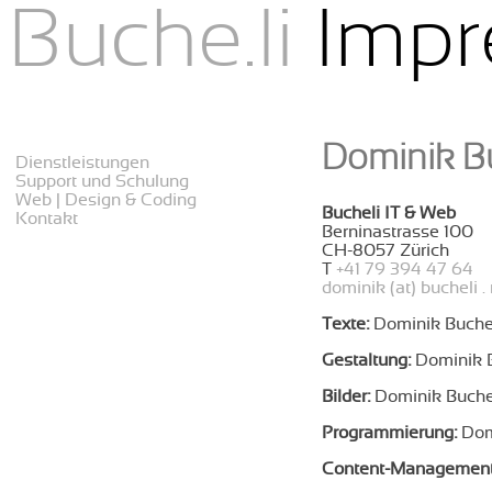
Buche.li
Impr
menu
Dominik B
Dienstleistungen
Support und Schulung
Web | Design & Coding
Bucheli IT & Web
Kontakt
Berninastrasse 100
CH-8057 Zürich
T
+41 79 394 47 64
dominik (at) bucheli .
Texte:
Dominik Buche
Gestaltung:
Dominik 
Bilder:
Dominik Buche
Programmierung:
Dom
Content-Management