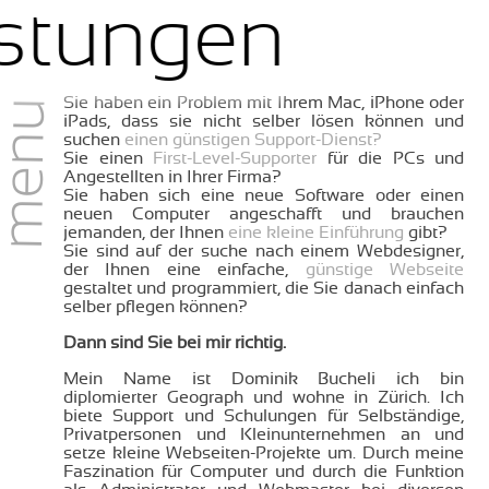
istungen
Sie haben ein Problem mit Ihrem Mac, iPhone oder
menu
iPads, dass sie nicht selber lösen können und
suchen
einen günstigen Support-Dienst?
Sie einen
First-Level-Supporter
für die PCs und
Angestellten in Ihrer Firma?
Sie haben sich eine neue Software oder einen
neuen Computer angeschafft und brauchen
jemanden, der Ihnen
eine kleine Einführung
gibt?
Sie sind auf der suche nach einem Webdesigner,
der Ihnen eine einfache,
günstige Webseite
gestaltet und programmiert, die Sie danach einfach
selber pflegen können?
Dann sind Sie bei mir richtig.
Mein Name ist Dominik Bucheli ich bin
diplomierter Geograph und wohne in Zürich. Ich
biete Support und Schulungen für Selbständige,
Privatpersonen und Kleinunternehmen an und
setze kleine Webseiten-Projekte um. Durch meine
Faszination für Computer und durch die Funktion