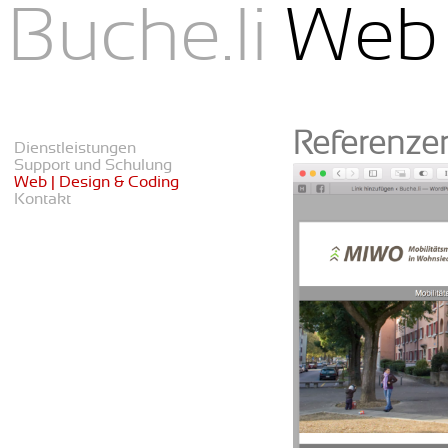
Buche.li
Web 
menu
Referenze
Dienstleistungen
Support und Schulung
Web | Design & Coding
Kontakt