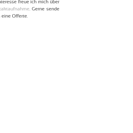
nteresse freue ich mich über
taktaufnahme
. Gerne sende
 eine Offerte.