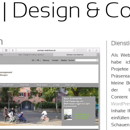
| Design & C
n
Dienst
Als Web
habe ic
Projekte 
Präsent
kleine B
der U
Conten
WordPre
Inhalte 
einfülle
Schauen 