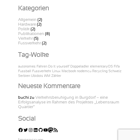
Kategorien
Allgemein
(2)
Hardware
(2)
Politik
(2)
Publikationen
(8)
Verkehr
(5)
Fussverkehr
(2)
Tag-Wolke
autonomes Fahren
Do It yourself
Doppeladler
elementaryOS
Fifa
Fussball
Fussverkehr
Linux
Macbook
nodemcu
Recycling
Schweiz
Serbien
Ubidots
WM
Zähler
Neueste Kommentare
buchi
zu
Verkehrsberuhigung in Burgdorf – eine
Erfolgsanalyse im Rahmen des Projektes „Lebensraum
Quartier“
Social
Facebook
Twitter
Instagram
LinkedIn
GitHub
YouTube
Mastodon
RSS-Feed