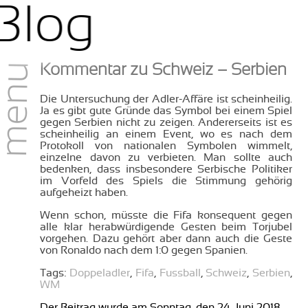
Blog
menu
Kommentar zu Schweiz – Serbien
Die Untersuchung der Adler-Affäre ist scheinheilig.
Ja es gibt gute Gründe das Symbol bei einem Spiel
gegen Serbien nicht zu zeigen. Andererseits ist es
scheinheilig an einem Event, wo es nach dem
Protokoll von nationalen Symbolen wimmelt,
einzelne davon zu verbieten. Man sollte auch
bedenken, dass insbesondere Serbische Politiker
im Vorfeld des Spiels die Stimmung gehörig
aufgeheizt haben.
Wenn schon, müsste die Fifa konsequent gegen
alle klar herabwürdigende Gesten beim Torjubel
vorgehen. Dazu gehört aber dann auch die Geste
von Ronaldo nach dem 1:0 gegen Spanien.
Tags:
Doppeladler
,
Fifa
,
Fussball
,
Schweiz
,
Serbien
,
WM
Der Beitrag wurde am Sonntag, den 24. Juni 2018