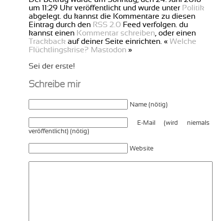
um 11:29 Uhr veröffentlicht und wurde unter
Politik
abgelegt. du kannst die Kommentare zu diesen
Eintrag durch den
RSS 2.0
Feed verfolgen. du
kannst einen
Kommentar schreiben
, oder einen
Trackback
auf deiner Seite einrichten. «
Welche
Flüchtlingskrise?
Mastodon
»
Sei der erste!
Schreibe mir
Name (nötig)
E-Mail (wird niemals
veröffentlicht) (nötig)
Website