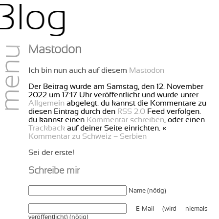
Blog
menu
Mastodon
Ich bin nun auch auf diesem
Mastodon
Der Beitrag wurde am Samstag, den 12. November
2022 um 17:17 Uhr veröffentlicht und wurde unter
Allgemein
abgelegt. du kannst die Kommentare zu
diesen Eintrag durch den
RSS 2.0
Feed verfolgen.
du kannst einen
Kommentar schreiben
, oder einen
Trackback
auf deiner Seite einrichten. «
Kommentar zu Schweiz – Serbien
Sei der erste!
Schreibe mir
Name (nötig)
E-Mail (wird niemals
veröffentlicht) (nötig)