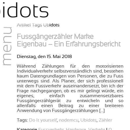
idots
Artikel Tags Ubidots
menu
Fussgängerzähler Marke
Eigenbau – Ein Erfahrungsbericht
Dienstag, den 15. Mai 2018
Während Zählungen für den motorisierten
Individualverkehr selbstverständlich sind, bestehen
kaum Datengrundlagen von Personen, die zu Fuss
unterwegs sind. Als Planer, der sich professionell
mit dem Fussverkehr auseinandersetzt, bin ich der
Frage nachgegangen, ob es mir gelingt würde, ein
eigenes, einfach zusammensetzbares
Fussgängerzählgerät zu entwickeln und so
allenfalls einen Beitrag zu einer breiteren
Anwendung von Fussgängerzählungen […]
Tags:
Do It yourself
,
nodemcu
,
Ubidots
,
Zähler
Kategorie
Fussverkehr
,
Hardware
,
Verkehr
|
0