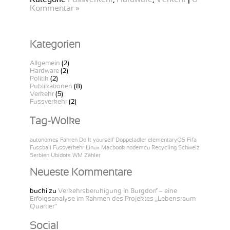
Kommentar »
Kategorien
Allgemein
(2)
Hardware
(2)
Politik
(2)
Publikationen
(8)
Verkehr
(5)
Fussverkehr
(2)
Tag-Wolke
autonomes Fahren
Do It yourself
Doppeladler
elementaryOS
Fifa
Fussball
Fussverkehr
Linux
Macbook
nodemcu
Recycling
Schweiz
Serbien
Ubidots
WM
Zähler
Neueste Kommentare
buchi
zu
Verkehrsberuhigung in Burgdorf – eine
Erfolgsanalyse im Rahmen des Projektes „Lebensraum
Quartier“
Social