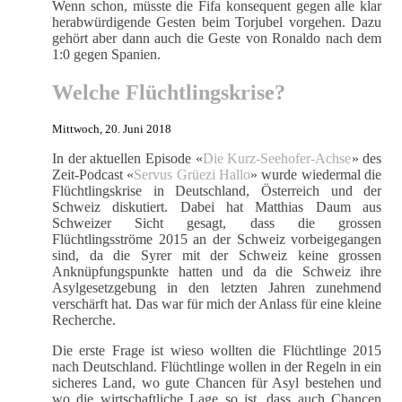
Wenn schon, müsste die Fifa konsequent gegen alle klar
herabwürdigende Gesten beim Torjubel vorgehen. Dazu
gehört aber dann auch die Geste von Ronaldo nach dem
1:0 gegen Spanien.
Welche Flüchtlingskrise?
Mittwoch, 20. Juni 2018
In der aktuellen Episode «
Die Kurz-Seehofer-Achse
» des
Zeit-Podcast «
Servus Grüezi Hallo
» wurde wiedermal die
Flüchtlingskrise in Deutschland, Österreich und der
Schweiz diskutiert. Dabei hat Matthias Daum aus
Schweizer Sicht gesagt, dass die grossen
Flüchtlingsströme 2015 an der Schweiz vorbeigegangen
sind, da die Syrer mit der Schweiz keine grossen
Anknüpfungspunkte hatten und da die Schweiz ihre
Asylgesetzgebung in den letzten Jahren zunehmend
verschärft hat. Das war für mich der Anlass für eine kleine
Recherche.
Die erste Frage ist wieso wollten die Flüchtlinge 2015
nach Deutschland. Flüchtlinge wollen in der Regeln in ein
sicheres Land, wo gute Chancen für Asyl bestehen und
wo die wirtschaftliche Lage so ist, dass auch Chancen