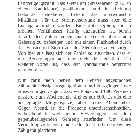
Fahrzeuge gezählt. Das Gerät am Strassenrand (z.B. an
einem Kandelaber) positionieren und in Richtung
Gebäude detektieren, behebt das unerwünschte
Mitzählen. Für die Stromversorgung muss aber eine
Lösung gefunden werden. Eine dritte Option, die in
urbanen Verhältnissen häufig anzutreffen ist, beruht
darauf, den Zähler neben einem Fenster über einem
Gehsteig zu befestigen und mit einem Flachkabel durch
das Fenster mit Strom aus der Steckdose zu versorgen.
Von hier aus lässt sich der Zähler so ausrichten, dass er
nur Bewegungen auf dem Gehsteig detektiert. Ein
weiterer Vorteil ist, dass kein Vandalismus befürchtet
werden muss.
Nun zählt mein neben dem Fenster angebrachtes
Zählgerät fleissig Fussgängerinnen und Fussgänger. Erste
Auswertungen zeigen, dass werktags ca. 1’000 Personen
passieren; am Wochenende sind es nur 500. Es gibt eine
ausgeprägte Morgenspitze, aber keine Abendspitze.
Gegen Abend, ist die Frequenz unterdurchschnittlich,
wahrscheinlich weil mehr Bewegungen auf dem
gegenüberliegenden Gehsteig stattfinden. Um diese
Vermutung zu belegen, müsste ich jedoch dort ein zweites
Zählgerät platzieren.