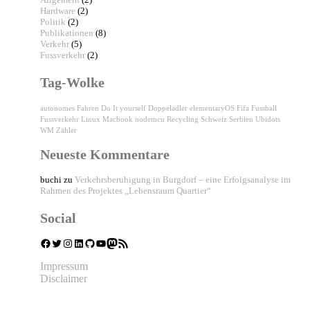
Hardware
(2)
Politik
(2)
Publikationen
(8)
Verkehr
(5)
Fussverkehr
(2)
Tag-Wolke
autonomes Fahren
Do It yourself
Doppeladler
elementaryOS
Fifa
Fussball
Fussverkehr
Linux
Macbook
nodemcu
Recycling
Schweiz
Serbien
Ubidots
WM
Zähler
Neueste Kommentare
buchi
zu
Verkehrsberuhigung in Burgdorf – eine Erfolgsanalyse im
Rahmen des Projektes „Lebensraum Quartier“
Social
Facebook
Twitter
Instagram
LinkedIn
GitHub
YouTube
Mastodon
RSS-Feed
Impressum
Disclaimer