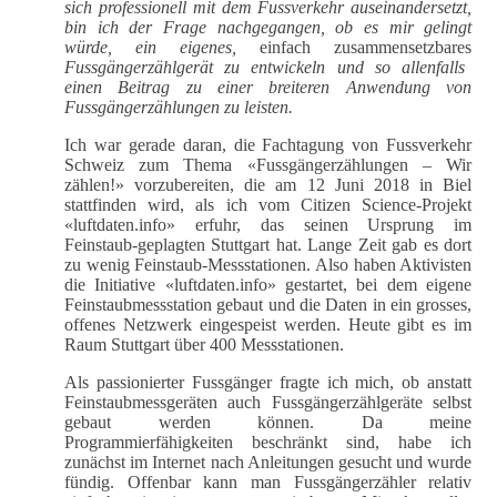
sich professionell mit dem Fussverkehr auseinandersetzt,
bin ich der Frage nachgegangen, ob es mir gelingt
würde, ein eigenes,
einfach zusammensetzbares
Fussgängerzählgerät zu entwickeln und so allenfalls
einen Beitrag zu einer breiteren Anwendung von
Fussgängerzählungen zu leisten.
Ich war gerade daran, die Fachtagung von Fussverkehr
Schweiz zum Thema «Fussgängerzählungen – Wir
zählen!» vorzubereiten, die am 12 Juni 2018 in Biel
stattfinden wird, als ich vom Citizen Science-Projekt
«luftdaten.info» erfuhr, das seinen Ursprung im
Feinstaub-geplagten Stuttgart hat. Lange Zeit gab es dort
zu wenig Feinstaub-Messstationen. Also haben Aktivisten
die Initiative «luftdaten.info» gestartet, bei dem eigene
Feinstaubmessstation gebaut und die Daten in ein grosses,
offenes Netzwerk eingespeist werden. Heute gibt es im
Raum Stuttgart über 400 Messstationen.
Als passionierter Fussgänger fragte ich mich, ob anstatt
Feinstaubmessgeräten auch Fussgängerzählgeräte selbst
gebaut werden können. Da meine
Programmierfähigkeiten beschränkt sind, habe ich
zunächst im Internet nach Anleitungen gesucht und wurde
fündig. Offenbar kann man Fussgängerzähler relativ