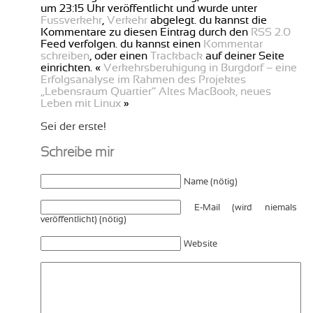
um 23:15 Uhr veröffentlicht und wurde unter
Fussverkehr
,
Verkehr
abgelegt. du kannst die
Kommentare zu diesen Eintrag durch den
RSS 2.0
Feed verfolgen. du kannst einen
Kommentar
schreiben
, oder einen
Trackback
auf deiner Seite
einrichten. «
Verkehrsberuhigung in Burgdorf – eine
Erfolgsanalyse im Rahmen des Projektes
„Lebensraum Quartier“
Altes MacBook, neues
Leben mit Linux
»
Sei der erste!
Schreibe mir
Name (nötig)
E-Mail (wird niemals
veröffentlicht) (nötig)
Website