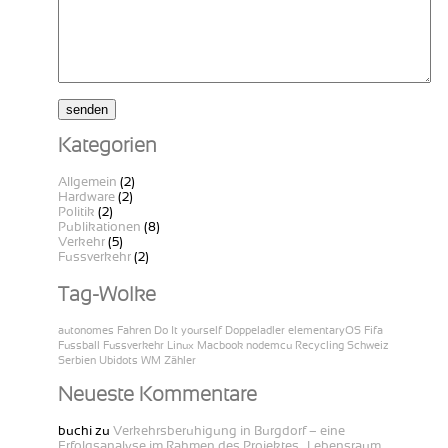
Kategorien
Allgemein
(2)
Hardware
(2)
Politik
(2)
Publikationen
(8)
Verkehr
(5)
Fussverkehr
(2)
Tag-Wolke
autonomes Fahren
Do It yourself
Doppeladler
elementaryOS
Fifa
Fussball
Fussverkehr
Linux
Macbook
nodemcu
Recycling
Schweiz
Serbien
Ubidots
WM
Zähler
Neueste Kommentare
buchi
zu
Verkehrsberuhigung in Burgdorf – eine
Erfolgsanalyse im Rahmen des Projektes „Lebensraum