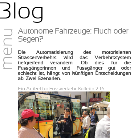
i
Blog
menu
Autonome Fahrzeuge: Fluch oder
Segen?
Die Automatisierung des motorisierten
Strassenverkehrs wird das Verkehrs
system
tiefgreifend verändern. Ob dies für die
Fussgängerinnen und Fuss
gänger gut oder
schlecht ist, hängt von künftigen Entscheidungen
ab. Zwei
Szenarien.
Ein Artikel für Fussverkehr Bulletin 2-16