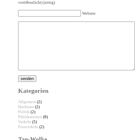
veröffentlicht) (nötig)
Website
Kategorien
Allgemein
(2)
Hardware
(2)
Politik
(2)
Publikationen
(8)
Verkehr
(5)
Fussverkehr
(2)
Tag-Wolke