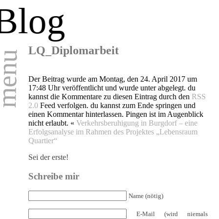
Blog
LQ_Diplomarbeit
enu
Der Beitrag wurde am Montag, den 24. April 2017 um
17:48 Uhr veröffentlicht und wurde unter abgelegt. du
kannst die Kommentare zu diesen Eintrag durch den
RSS
2.0
Feed verfolgen. du kannst zum Ende springen und
einen Kommentar hinterlassen. Pingen ist im Augenblick
nicht erlaubt. «
Verkehrsberuhigung in Burgdorf – eine
Erfolgsanalyse im Rahmen des Projektes „Lebensraum
Quartier“
Sei der erste!
Schreibe mir
Name (nötig)
E-Mail (wird niemals